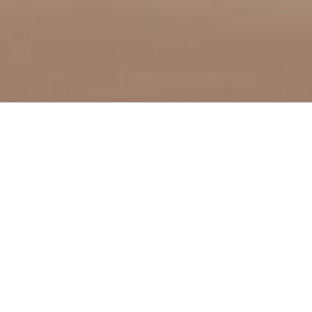
Med Agent Smith får ni noggrant
☜
utvald kreativ talang
, strategisk
👀
varumärkesbyggnad
och
⚑
kampanjer
som gör ditt varumärke
oförglömligt.